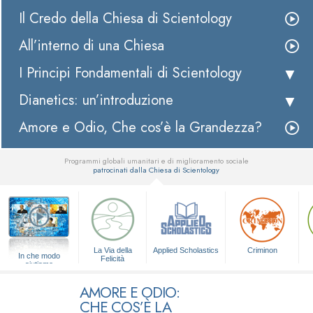
Il Credo della Chiesa di Scientology
All’interno di una Chiesa
I Principi Fondamentali di Scientology
Dianetics: un’introduzione
Amore e Odio, Che cos’è la Grandezza?
Programmi globali umanitari e di miglioramento sociale
patrocinati dalla Chiesa di Scientology
▼
La Via della
Applied Scholastics
Criminon
In che modo
Felicità
aiutiamo
AMORE E ODIO:
CHE COS’È LA