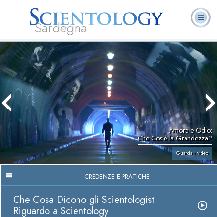
Sardegna
L. Ron Hubbard:
Che cos’è
Ministri
Domande
Libri
Fondatore
Scientology?
Volontari
ricorrenti
Amore e Odio:
Che Cos’è la Grandezza?
Guarda i video
CREDENZE E PRATICHE
Che Cosa Dicono gli Scientologist
Riguardo a Scientology