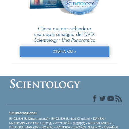
Clicca qui per richiedere
una copia omaggio del DVD:
Scientology • Una Panoramica
ORDINA QUI »
Siti internazionali
ENGLISH (US/International)
ENGLISH (United Kingdom)
DANSK
עברית
FRANÇAIS
日本語
РУССКИЙ
繁體中文
NEDERLANDS
DEUTSCH
MAGYAR
NORSK
SVENSKA
ESPAÑOL (LATINO)
ESPAÑOL