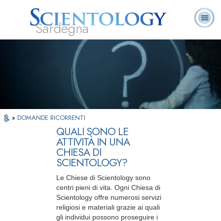
Sardegna
L. Ron Hubbard:
Che cos’è
Ministri
Domande
Libri
Fondatore
Scientology?
Volontari
ricorrenti
»
DOMANDE RICORRENTI
QUALI SONO LE
ATTIVITÀ IN UNA
CHIESA DI
SCIENTOLOGY?
Le Chiese di Scientology sono
centri pieni di vita. Ogni Chiesa di
Scientology offre numerosi servizi
religiosi e materiali grazie ai quali
gli individui possono proseguire i