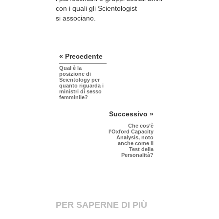
con i quali gli Scientologist
si associano.
« Precedente
Qual è la
posizione di
Scientology per
quanto riguarda i
ministri di sesso
femminile?
Successivo »
Che cos’è
l’Oxford Capacity
Analysis, noto
anche come il
Test della
Personalità?
PER SAPERNE DI PIÙ