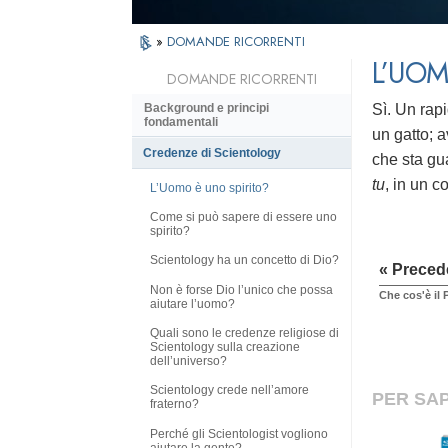
»
DOMANDE RICORRENTI
L’UOM
DOMANDE RICORRENTI
Sì. Un rapi
Background e principi
fondamentali
un gatto; 
Credenze di Scientology
che sta gu
tu
, in un c
L’Uomo è uno spirito?
Come si può sapere di essere uno
spirito?
Scientology ha un concetto di Dio?
« Preced
Non è forse Dio l’unico che possa
Che cos'è il
aiutare l’uomo?
Quali sono le credenze religiose di
Scientology sulla creazione
dell’universo?
Scientology crede nell’amore
PER SAP
fraterno?
Perché gli Scientologist vogliono
aiutare la gente?