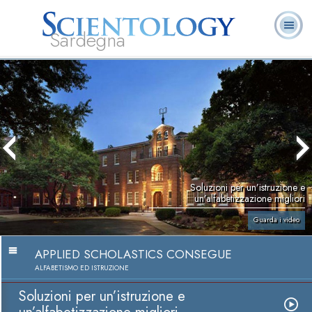
Sardegna
L. Ron Hubbard:
Che cos’è
Ministri
Domande
Libri
Fondatore
Scientology?
Volontari
ricorrenti
Soluzioni per un’istruzione e
un’alfabetizzazione migliori
Guarda i video
APPLIED SCHOLASTICS CONSEGUE
ALFABETISMO ED ISTRUZIONE
Soluzioni per un’istruzione e