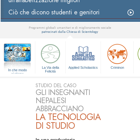
un’alfabetizzazione migliori
Ciò che dicono studenti e genitori
Programmi globali umanitari e di miglioramento sociale
patrocinati dalla Chiesa di Scientology
▼
La Via della
Applied Scholastics
Criminon
In che modo
Felicità
aiutiamo
STUDIO DEL CASO
GLI INSEGNANTI
NEPALESI
ABBRACCIANO
LA TECNOLOGIA
DI STUDIO
In una graduatoria