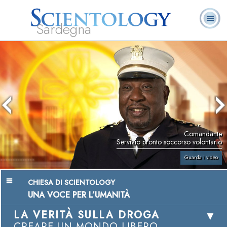
Sardegna
L. Ron Hubbard:
Che cos’è
Ministri
Domande
Libri
Fondatore
Scientology?
Volontari
ricorrenti
Comandante
Servizio pronto soccorso volontario
Guarda i video
CHIESA DI SCIENTOLOGY
UNA VOCE PER L’UMANITÀ
LA VERITÀ SULLA DROGA
CREARE UN MONDO LIBERO