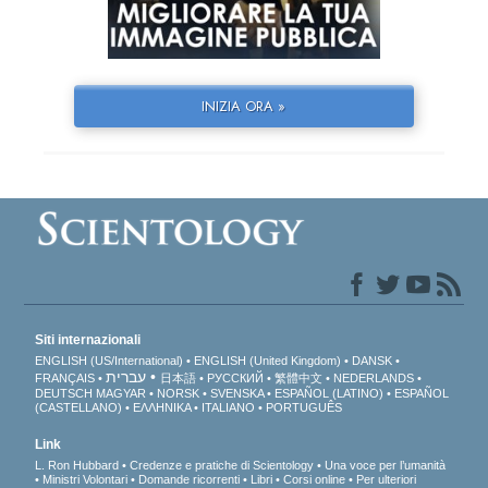
INIZIA ORA »
Siti internazionali
ENGLISH (US/International)
ENGLISH (United Kingdom)
DANSK
עברית
FRANÇAIS
日本語
РУССКИЙ
繁體中文
NEDERLANDS
DEUTSCH
MAGYAR
NORSK
SVENSKA
ESPAÑOL (LATINO)
ESPAÑOL
(CASTELLANO)
ΕΛΛΗΝΙΚA
ITALIANO
PORTUGUÊS
Link
L. Ron Hubbard
Credenze e pratiche di Scientology
Una voce per l’umanità
Ministri Volontari
Domande ricorrenti
Libri
Corsi online
Per ulteriori