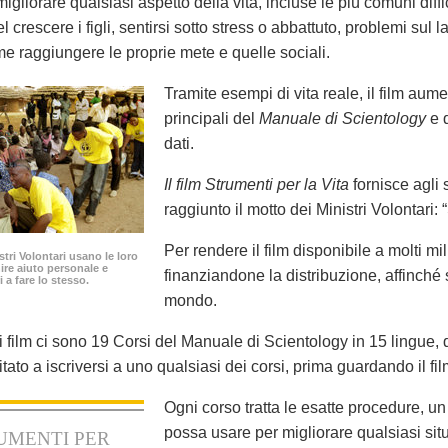
igliorare qualsiasi aspetto della vita, incluse le più comuni diffic
nel crescere i figli, sentirsi sotto stress o abbattuto, problemi sul l
e raggiungere le proprie mete e quelle sociali.
Tramite esempi di vita reale, il film aume
principali del
Manuale di Scientology
e q
dati.
Il film Strumenti per la Vita
fornisce agli 
raggiunto il motto dei Ministri Volontari: 
Per rendere il film disponibile a molti mi
istri Volontari usano le loro
nire aiuto personale e
finanziandone la distribuzione, affinché 
i a fare lo stesso.
mondo.
film ci sono 19 Corsi del Manuale di Scientology in 15 lingue, di
nvitato a iscriversi a uno qualsiasi dei corsi, prima guardando il 
Ogni corso tratta le esatte procedure, un
possa usare per migliorare qualsiasi situ
UMENTI PER