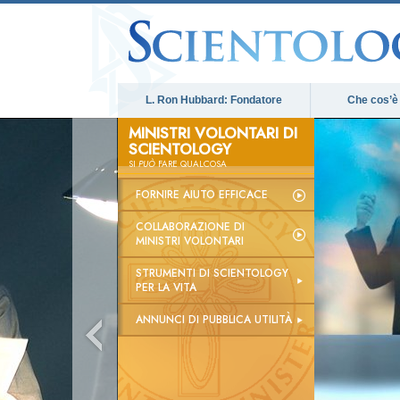
L. Ron Hubbard: Fondatore
Che cos’è
MINISTRI VOLONTARI DI
SCIENTOLOGY
SI
PUÒ
FARE QUALCOSA
FORNIRE AIUTO EFFICACE
COLLABORAZIONE DI
MINISTRI VOLONTARI
STRUMENTI DI SCIENTOLOGY
PER LA VITA
ANNUNCI DI PUBBLICA UTILITÀ