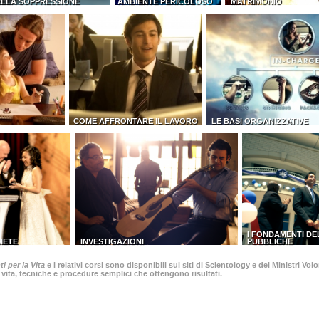
ELLA SOPPRESSIONE
AMBIENTE PERICOLOSO
MATRIMONIO
COME AFFRONTARE IL LAVORO
LE BASI ORGANIZZATIVE
I FONDAMENTI DE
 METE
INVESTIGAZIONI
PUBBLICHE
i per la Vita
e i relativi corsi sono disponibili sui siti di Scientology e dei Ministri V
 vita, tecniche e procedure semplici che ottengono risultati.