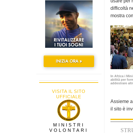
usare per m
difficoltà 
mostra com
INIZIA ORA »
In Africa i Min
abilità per for
addestrare altr
VISITA IL SITO
UFFICIALE
Assieme ai 
il sito è i
MINISTRI
STR
VOLONTARI