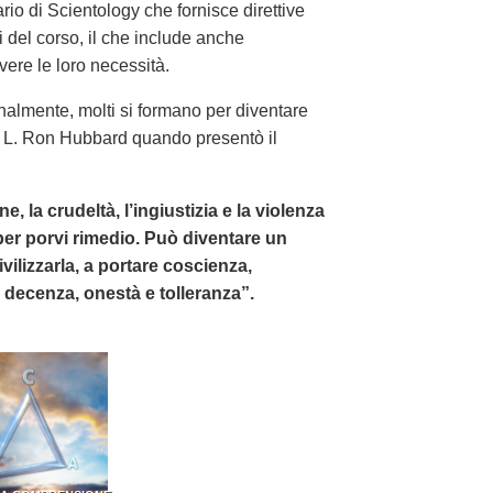
rio di Scientology che fornisce direttive
i del corso, il che include anche
lvere le loro necessità.
almente, molti si formano per diventare
 di L. Ron Hubbard quando presentò il
, la crudeltà, l’ingiustizia e la violenza
per porvi rimedio. Può diventare un
lizzarla, a portare coscienza,
a, decenza, onestà e tolleranza”.