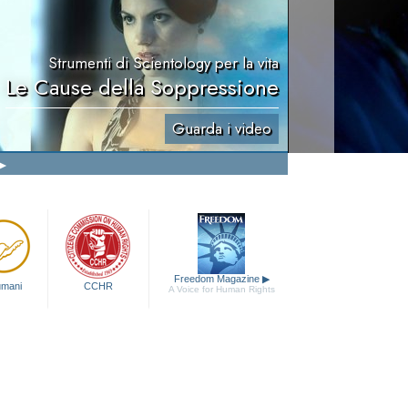
Strumenti di Scientology per la vita
Le Cause della Soppressione
Guarda i video
Freedom Magazine
▶
 umani
CCHR
A Voice for Human Rights