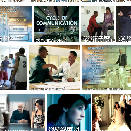
GIA DI STUDIO
LE DINAMICHE DELL’ESISTENZA
LE COMPONENTI DEL
EL TONO
ASSISTENZE PER
UNA SO
E
COMUNICAZIONE
MALATTIE E FERITE
PROBL
VERE
INTEGRITÀ E ONESTÀ
ETICA E LE CONDIZIONI
SOLUZIONI PER UN