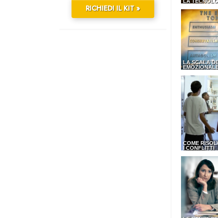
LA TECNOLO
RICHIEDI IL KIT »
LA SCALA D
EMOZIONAL
COME RISOL
I CONFLITTI