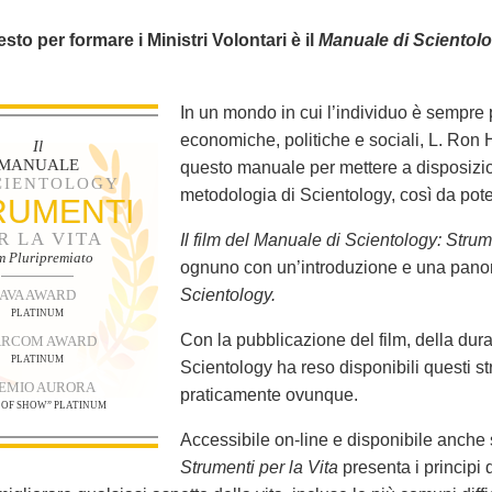
 testo per formare i Ministri Volontari è il
Manuale di Scientol
In un mondo in cui l’individuo è sempre p
economiche, politiche e sociali, L. Ron 
Il
MANUALE
questo manuale per mettere a disposizi
SCIENTOLOGY
metodologia di Scientology, così da poter 
RUMENTI
R LA VITA
Il film del Manuale di Scientology: Strum
lm Pluripremiato
ognuno con un’introduzione e una panor
Scientology.
AVA AWARD
PLATINUM
Con la pubblicazione del film, della dur
RCOM AWARD
PLATINUM
Scientology ha reso disponibili questi s
EMIO AURORA
praticamente ovunque.
 OF SHOW” PLATINUM
Accessibile on-line e disponibile anche 
Strumenti per la Vita
presenta i principi