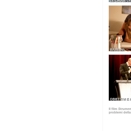
LE CAUSE D
BAMBINI
OBIETTIVI E
Il film
Strument
problemi della