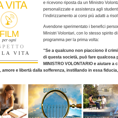
A VITA
e ricevono riposta da un Ministro Volonta
personalizzate e assistenza agli student
l’indirizzamento ai corsi più adatti a riso
Avendone sperimentato i benefici person
FILM
Ministri Volontari, con lo stesso spirito
programma per la prima volta:
per ogni
SPETTO
“Se a qualcuno non piacciono il crimine
LLA VITA
di questa società, può fare qualcosa 
MINISTRO VOLONTARIO e aiutare a civi
, amore e libertà dalla sofferenza, instillando in essa fiduci