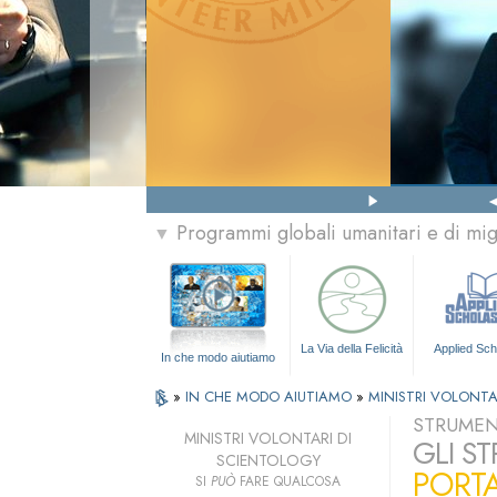
Programmi globali umanitari e di mi
▼
La Via della Felicità
Applied Sch
In che modo aiutiamo
»
IN CHE MODO AIUTIAMO
»
MINISTRI VOLONTA
STRUMENT
MINISTRI VOLONTARI DI
GLI S
SCIENTOLOGY
PORTA
SI
PUÒ
FARE QUALCOSA