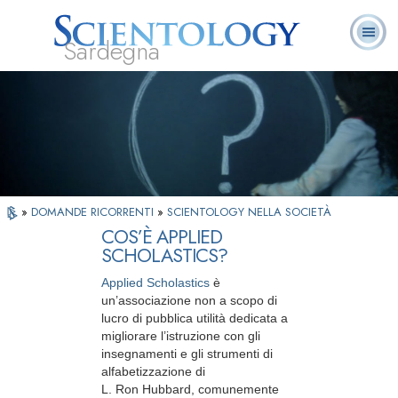
Sardegna
L. Ron Hubbard:
Che cos’è
Ministri
Domande
Libri
Fondatore
Scientology?
Volontari
ricorrenti
»
DOMANDE RICORRENTI
»
SCIENTOLOGY NELLA SOCIETÀ
COS’È APPLIED
SCHOLASTICS?
Applied Scholastics
è
un’associazione non a scopo di
lucro di pubblica utilità dedicata a
migliorare l’istruzione con gli
insegnamenti e gli strumenti di
alfabetizzazione di
L. Ron Hubbard, comunemente