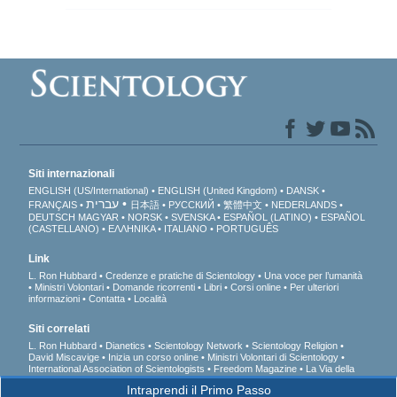
Siti internazionali
ENGLISH (US/International)
ENGLISH (United Kingdom)
DANSK
עברית
FRANÇAIS
日本語
РУССКИЙ
繁體中文
NEDERLANDS
DEUTSCH
MAGYAR
NORSK
SVENSKA
ESPAÑOL (LATINO)
ESPAÑOL
(CASTELLANO)
ΕΛΛΗΝΙΚA
ITALIANO
PORTUGUÊS
Link
L. Ron Hubbard
Credenze e pratiche di Scientology
Una voce per l’umanità
Ministri Volontari
Domande ricorrenti
Libri
Corsi online
Per ulteriori
informazioni
Contatta
Località
Siti correlati
L. Ron Hubbard
Dianetics
Scientology Network
Scientology Religion
David Miscavige
Inizia un corso online
Ministri Volontari di Scientology
International Association of Scientologists
Freedom Magazine
La Via della
Felicità
A sostegno di un mondo libero dalla droga
Uniti per i Diritti Umani
Intraprendi il Primo Passo
Gioventù per i Diritti Umani
Comitato dei Cittadini per i Diritti Umani