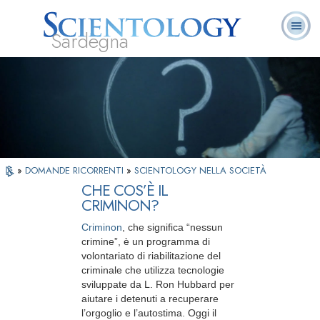
Sardegna
L. Ron Hubbard:
Che cos’è
Ministri
Domande
Libri
Fondatore
Scientology?
Volontari
ricorrenti
»
DOMANDE RICORRENTI
»
SCIENTOLOGY NELLA SOCIETÀ
CHE COS’È IL
CRIMINON?
Criminon
, che significa “nessun
crimine”, è un programma di
volontariato di riabilitazione del
criminale che utilizza tecnologie
sviluppate da L. Ron Hubbard per
aiutare i detenuti a recuperare
l’orgoglio e l’autostima. Oggi il