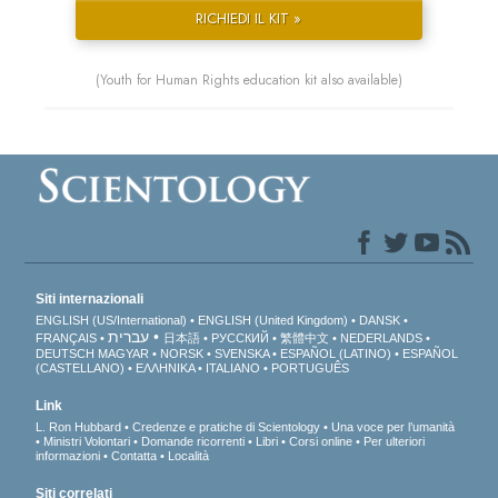
RICHIEDI IL KIT »
(Youth for Human Rights education kit also available)
Siti internazionali
ENGLISH (US/International)
ENGLISH (United Kingdom)
DANSK
עברית
FRANÇAIS
日本語
РУССКИЙ
繁體中文
NEDERLANDS
DEUTSCH
MAGYAR
NORSK
SVENSKA
ESPAÑOL (LATINO)
ESPAÑOL
(CASTELLANO)
ΕΛΛΗΝΙΚA
ITALIANO
PORTUGUÊS
Link
L. Ron Hubbard
Credenze e pratiche di Scientology
Una voce per l’umanità
Ministri Volontari
Domande ricorrenti
Libri
Corsi online
Per ulteriori
informazioni
Contatta
Località
Siti correlati