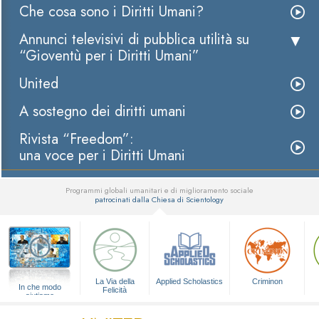
Che cosa sono i Diritti Umani?
Annunci televisivi di pubblica utilità su
“Gioventù per i Diritti Umani”
United
A sostegno dei diritti umani
Rivista “Freedom”:
una voce per i Diritti Umani
Programmi globali umanitari e di miglioramento sociale
patrocinati dalla Chiesa di Scientology
▼
La Via della
Applied Scholastics
Criminon
In che modo
Felicità
aiutiamo