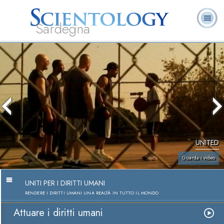
Sardegna
L. Ron Hubbard:
Che cos’è
Ministri
Domande
Libri
Fondatore
Scientology?
Volontari
ricorrenti
UNITED
Guarda i video
UNITI PER I DIRITTI UMANI
RENDERE I DIRITTI UMANI UNA REALTÀ IN TUTTO IL MONDO
Attuare i diritti umani