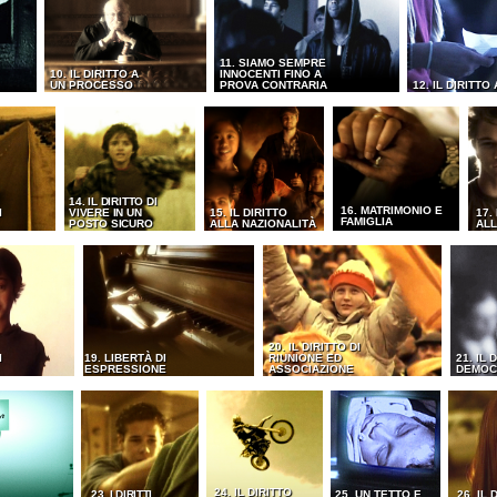
11. SIAMO SEMPRE
10. IL DIRITTO A
INNOCENTI FINO A
UN PROCESSO
PROVA CONTRARIA
12. IL DIRITTO
14. IL DIRITTO DI
16. MATRIMONIO E
I
VIVERE IN UN
15. IL DIRITTO
17.
FAMIGLIA
POSTO SICURO
ALLA NAZIONALITÀ
ALL
20. IL DIRITTO DI
I
19. LIBERTÀ DI
RIUNIONE ED
21. IL 
ESPRESSIONE
ASSOCIAZIONE
DEMOC
24. IL DIRITTO
23. I DIRITTI
25. UN TETTO E
26. IL 