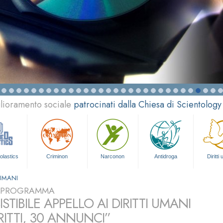
glioramento sociale
patrocinati dalla Chiesa di Scientology
olastics
Criminon
Narconon
Antidroga
Diritti
 UMANI
L PROGRAMMA
SISTIBILE APPELLO AI DIRITTI UMANI
RITTI, 30 ANNUNCI”