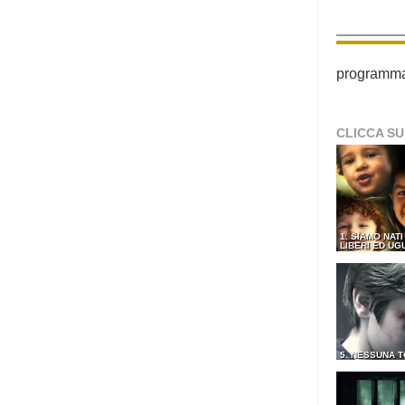
programma p
CLICCA SU
1. SIAMO NATI
LIBERI ED UG
5. NESSUNA 