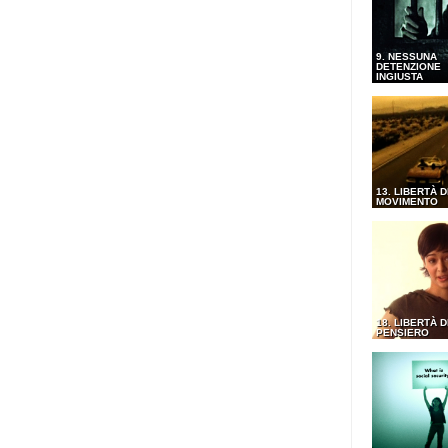
9. NESSUNA
DETENZIONE
INGIUSTA
13. LIBERTÀ D
MOVIMENTO
18. LIBERTÀ D
PENSIERO