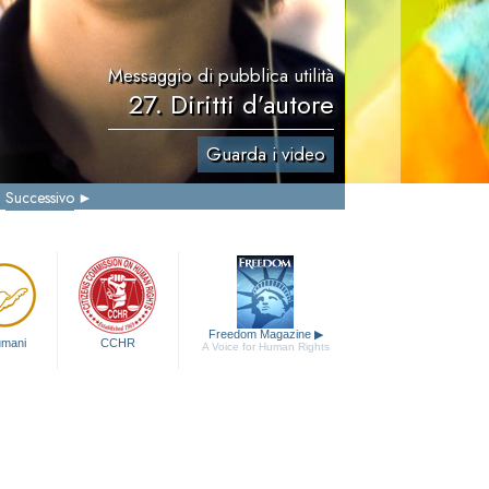
Messaggio di pubblica utilità
27. Diritti d’autore
Guarda i video
Successivo
Freedom Magazine
▶
 umani
CCHR
A Voice for Human Rights