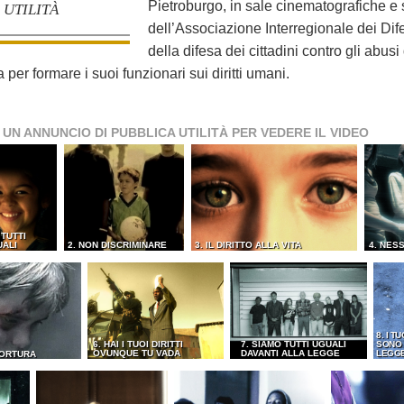
Pietroburgo, in sale cinematografiche e s
UTILITÀ
dell’Associazione Interregionale dei Dif
della difesa dei cittadini contro gli abusi
er formare i suoi funzionari sui diritti umani.
 UN ANNUNCIO DI PUBBLICA UTILITÀ PER VEDERE IL VIDEO
 TUTTI
UALI
2. NON DISCRIMINARE
3. IL DIRITTO ALLA VITA
4. NES
8. I TU
6. HAI I TUOI DIRITTI
7. SIAMO TUTTI UGUALI
SONO 
OVUNQUE TU VADA
DAVANTI ALLA LEGGE
LEGG
TORTURA