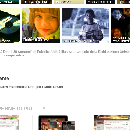
DI SVAGO
A SOCIALE
DEI LAVORATORI
CIBO PER TUTTI
ALL’IS
28. UN MONDO
30. NESSU
LIBERO E GIUSTO
29. RESPONSABILITÀ
’AUTORE
TOGLIERTI 
 Diritti, 30 Annunci” di Pubblica Utilità illustra un articolo della Dichiarazione Univ
o di comprendere.
ente
cativi Multimediali Uniti per i Diritti Umani
ERNE DI PIÙ