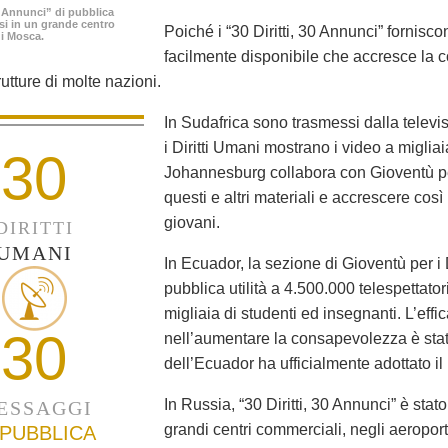
30 Annunci” di pubblica
ssi in un grande centro
Poiché i “30 Diritti, 30 Annunci” fornisc
i Mosca.
facilmente disponibile che accresce la 
rutture di molte nazioni.
In Sudafrica sono trasmessi dalla televis
i Diritti Umani mostrano i video a migliaia
30
Johannesburg collabora con Gioventù per 
questi e altri materiali e accrescere così
giovani.
DIRITTI
UMANI
In Ecuador, la sezione di Gioventù per i
pubblica utilità a 4.500.000 telespettato
migliaia di studenti ed insegnanti. L’ef
30
nell’aumentare la consapevolezza è stata
dell’Ecuador ha ufficialmente adottato il
In Russia, “30 Diritti, 30 Annunci” è stat
ESSAGGI
grandi centri commerciali, negli aeropor
 PUBBLICA