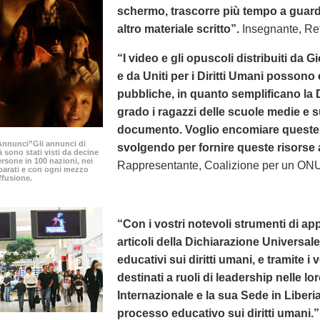
schermo, trascorre più tempo a guard
altro materiale scritto”.
Insegnante, Ret
“I video e gli opuscoli distribuiti da G
e da Uniti per i Diritti Umani possono 
pubbliche, in quanto semplificano la
grado i ragazzi delle scuole medie e 
documento. Voglio encomiare queste o
0 Annunci”Gli annunci di
svolgendo per fornire queste risorse a i
à sono stati visti da decine
ersone in 100 nazioni, nei
Rappresentante, Coalizione per un ONU
parati e con ogni mezzo
ffusione.
“Con i vostri notevoli strumenti di appr
articoli della Dichiarazione Universa
educativi sui diritti umani, e tramite i 
destinati a ruoli di leadership nelle l
Internazionale e la sua Sede in Liberi
processo educativo sui diritti umani.”