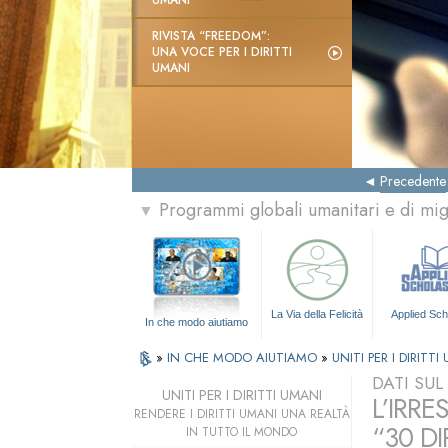
UMANI
RIVISTA “FREEDOM”:
UNA VOCE PER I DIRITTI
UMANI
Precedente
Programmi globali umanitari e di mi
▼
La Via della Felicità
Applied Sch
In che modo aiutiamo
»
IN CHE MODO AIUTIAMO
»
UNITI PER I DIRITTI
DATI SU
UNITI PER I DIRITTI UMANI
L’IRRE
RENDERE I DIRITTI UMANI UNA REALTÀ
“30 DI
IN TUTTO IL MONDO