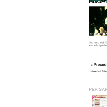
22. SICUREZZ
27. DIRITTI D
Ognuno dei “30
età, è in grad
« Preced
Materiali Edu
PER SAP