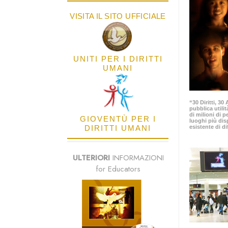
VISITA IL SITO UFFICIALE
UNITI PER I DIRITTI
UMANI
“30 Diritti, 3
pubblica utilit
di milioni di p
GIOVENTÙ PER I
luoghi più dis
DIRITTI UMANI
esistente di di
ULTERIORI
INFORMAZIONI
for Educators