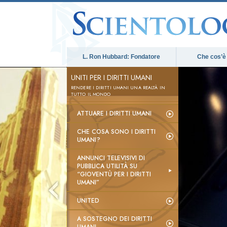
L. Ron Hubbard: Fondatore
Che cos’è
UNITI PER I DIRITTI UMANI
RENDERE I DIRITTI UMANI UNA REALTÀ IN
TUTTO IL MONDO
ATTUARE I DIRITTI UMANI
CHE COSA SONO I DIRITTI
UMANI?
ANNUNCI TELEVISIVI DI
PUBBLICA UTILITÀ SU
“GIOVENTÙ PER I DIRITTI
UMANI”
UNITED
A SOSTEGNO DEI DIRITTI