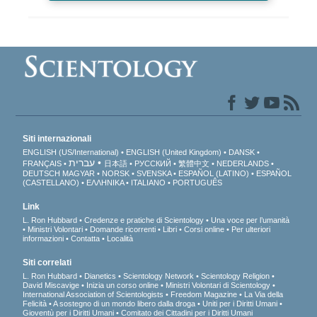
Siti internazionali
ENGLISH (US/International)
ENGLISH (United Kingdom)
DANSK
עברית
FRANÇAIS
日本語
РУССКИЙ
繁體中文
NEDERLANDS
DEUTSCH
MAGYAR
NORSK
SVENSKA
ESPAÑOL (LATINO)
ESPAÑOL
(CASTELLANO)
ΕΛΛΗΝΙΚA
ITALIANO
PORTUGUÊS
Link
L. Ron Hubbard
Credenze e pratiche di Scientology
Una voce per l’umanità
Ministri Volontari
Domande ricorrenti
Libri
Corsi online
Per ulteriori
informazioni
Contatta
Località
Siti correlati
L. Ron Hubbard
Dianetics
Scientology Network
Scientology Religion
David Miscavige
Inizia un corso online
Ministri Volontari di Scientology
International Association of Scientologists
Freedom Magazine
La Via della
Felicità
A sostegno di un mondo libero dalla droga
Uniti per i Diritti Umani
Gioventù per i Diritti Umani
Comitato dei Cittadini per i Diritti Umani