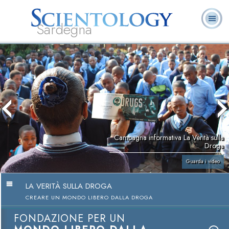
Sardegna
L. Ron Hubbard:
Che cos’è
Ministri
Domande
Libri
Fondatore
Scientology?
Volontari
ricorrenti
Campagna informativa La Verità sulla
Droga
Guarda i video
LA VERITÀ SULLA DROGA
CREARE UN MONDO LIBERO DALLA DROGA
FONDAZIONE PER UN