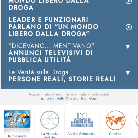
MONDO LIBERO DALLA
DROGA
LEADER E FUNZIONARI
PARLANO DI “UN MONDO
LIBERO DALLA DROGA”
“DICEVANO... MENTIVANO”
ANNUNCI TELEVISIVI DI
PUBBLICA UTILITÀ
La Verità sulla Droga
PERSONE REALI, STORIE REALI
Programmi globali umanitari e di miglioramento sociale
patrocinati dalla Chiesa di Scientology
▼
La Via della
Applied Scholastics
Criminon
In che modo
Felicità