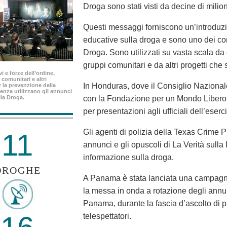
Droga sono stati visti da decine di milio
Questi messaggi forniscono un’introduzio
educative sulla droga e sono uno dei c
Droga. Sono utilizzati su vasta scala da e
gruppi comunitari e da altri progetti che
i e forze dell’ordine,
 comunitari e altri
In Honduras, dove il Consiglio Nazionale 
 la prevenzione della
enza utilizzano gli annunci
lla Droga.
con la Fondazione per un Mondo Libero d
per presentazioni agli ufficiali dell’eserc
Gli agenti di polizia della Texas Crime P
11
annunci e gli opuscoli di La Verità sulla
informazione sulla droga.
DROGHE
A Panama è stata lanciata una campagna
la messa in onda a rotazione degli annun
Panama, durante la fascia d’ascolto di p
telespettatori.