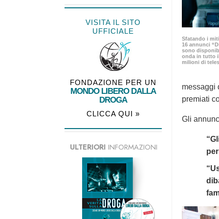
VISITA IL SITO
UFFICIALE
Sfatando i mit
16 annunci “D
sono disponib
onda in tutto
milioni di tele
FONDAZIONE PER UN
messaggi d
MONDO LIBERO DALLA
premiati co
DROGA
CLICCA QUI »
Gli annunc
“Gl
ULTERIORI
INFORMAZIONI
per
“Us
dib
fam