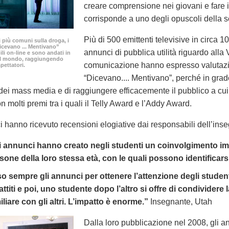
creare comprensione nei giovani e fare 
corrisponde a uno degli opuscoli della s
Più di 500 emittenti televisive in circa
i più comuni sulla droga, i
icevano ... Mentivano”
annunci di pubblica utilità riguardo alla 
ili
on-line
e sono andati in
 il mondo, raggiungendo
comunicazione hanno espresso valutazio
spettatori.
“Dicevano.... Mentivano”, perché in grado
ei mass media e di raggiungere efficacemente il pubblico a cui s
n molti premi tra i quali il Telly Award e l’Addy Award.
i hanno ricevuto recensioni elogiative dai responsabili dell’in
i annunci hanno creato negli studenti un coinvolgimento im
sone della loro stessa età, con le quali possono identificars
o sempre gli annunci per ottenere l’attenzione degli studenti.
attiti e poi, uno studente dopo l’altro si offre di condividere 
iliare con gli altri. L’impatto è enorme.”
Insegnante, Utah
Dalla loro pubblicazione nel 2008, gli ann