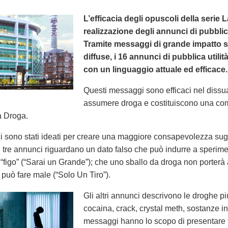
L’efficacia degli opuscoli della serie 
realizzazione degli annunci di pubblic
Tramite messaggi di grande impatto sugl
diffuse, i 16 annunci di pubblica utili
con un linguaggio attuale ed efficace.
Questi messaggi sono efficaci nel dissu
assumere droga e costituiscono una c
a Droga.
 sono stati ideati per creare una maggiore consapevolezza sugli e
mi tre annunci riguardano un dato falso che può indurre a sperim
ù “figo” (“Sarai un Grande”); che uno sballo da droga non porterà
 può fare male (“Solo Un Tiro”).
Gli altri annunci descrivono le droghe più
cocaina, crack, crystal meth, sostanze ina
messaggi hanno lo scopo di presentare fa