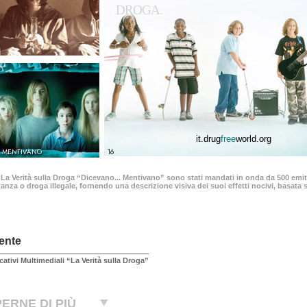
DROGA.
it.drug
free
world.org
.. MENTIVANO
16
 La Verità sulla Droga “Dicevano... Mentivano” sono stati mandati in onda da 500 emitt
anza o droga illegale, fornendo una descrizione visiva dei suoi effetti nocivi, basata su
ente
cativi Multimediali “La Verità sulla Droga”
ERNE DI PIÙ