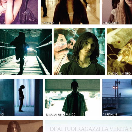
6 EROINA
7 INALANTI
OLTA
9 LSD
10 SOLO UN TIRO
ICI
12 SARAI UN GRANDE
13 RITALIN
DI’ AI TUOI RAGAZZI LA VERITÀ