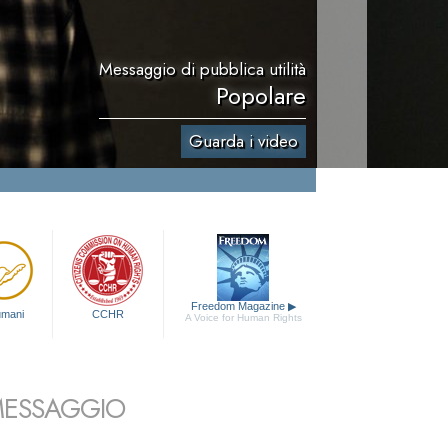
Messaggio di pubblica utilità
Popolare
Guarda i video
Freedom Magazine
▶
 umani
CCHR
A Voice for Human Rights
 MESSAGGIO