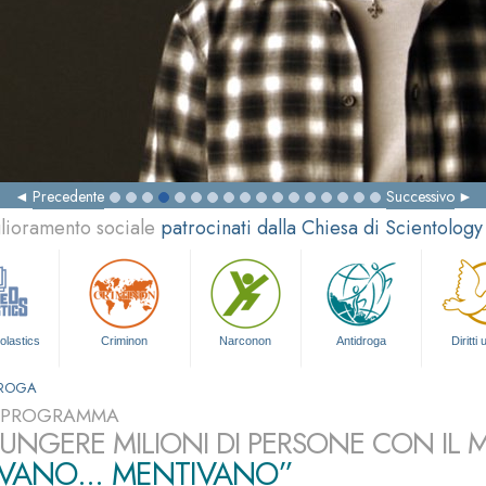
Precedente
Successivo
glioramento sociale
patrocinati dalla Chiesa di Scientology
olastics
Criminon
Narconon
Antidroga
Diritti
DROGA
L PROGRAMMA
UNGERE MILIONI DI PERSONE CON IL
VANO... MENTIVANO”