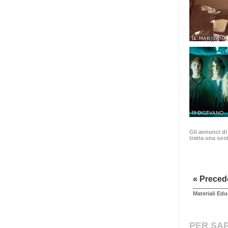
14. MARIJUANA
15 DICEVANO.
Gli annunci di
tratta una sost
« Preced
Materiali Edu
PER SAP