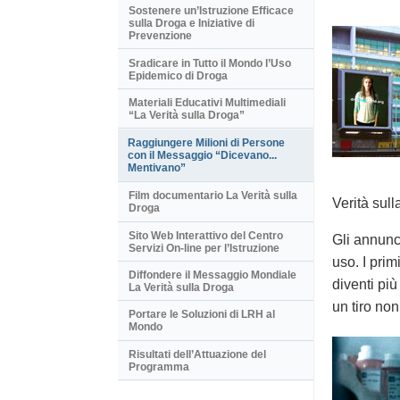
Sostenere un’Istruzione Efficace
sulla Droga e Iniziative di
Prevenzione
Sradicare in Tutto il Mondo l’Uso
Epidemico di Droga
Materiali Educativi Multimediali
“La Verità sulla Droga”
Raggiungere Milioni di Persone
con il Messaggio “Dicevano...
Mentivano”
Film documentario La Verità sulla
Verità sull
Droga
Sito Web Interattivo del Centro
Gli annunci
Servizi On-line per l’Istruzione
uso. I pri
Diffondere il Messaggio Mondiale
diventi pi
La Verità sulla Droga
un tiro non
Portare le Soluzioni di LRH al
Mondo
Risultati dell’Attuazione del
Programma