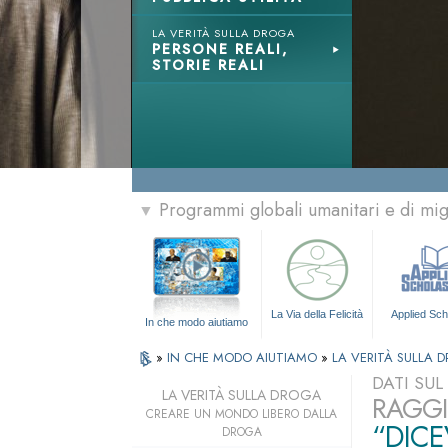
LA VERITÀ SULLA DROGA
PERSONE REALI,
STORIE REALI
Programmi globali umanitari e di mi
▼
La Via della Felicità
Applied Sch
In che modo aiutiamo
»
IN CHE MODO AIUTIAMO
»
LA VERITÀ SULLA 
DATI SU
LA VERITÀ SULLA DROGA
RAGGI
CREARE UN MONDO LIBERO DALLA
“DICE
DROGA