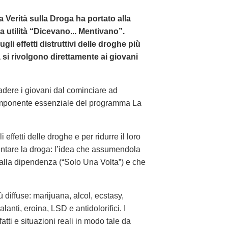
La Verità sulla Droga ha portato alla
a utilità “Dicevano... Mentivano”.
i effetti distruttivi delle droghe più
tà si rivolgono direttamente ai giovani
adere i giovani dal cominciare ad
omponente essenziale del programma La
ffetti delle droghe e per ridurre il loro
entare la droga: l’idea che assumendola
 alla dipendenza (“Solo Una Volta”) e che
 diffuse: marijuana, alcol, ecstasy,
lanti, eroina, LSD e antidolorifici. I
tti e situazioni reali in modo tale da