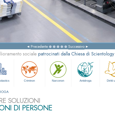
Precedente
Successivo
glioramento sociale
patrocinati dalla Chiesa di Scientology
olastics
Criminon
Narconon
Antidroga
Diritti
DROGA
RE SOLUZIONI
IONI DI PERSONE