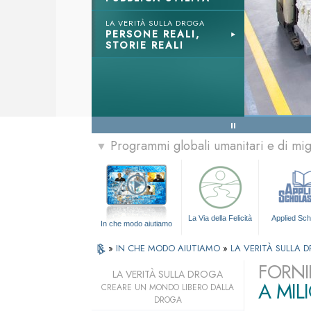
LA VERITÀ SULLA DROGA
PERSONE REALI,
STORIE REALI
Programmi globali umanitari e di mi
▼
La Via della Felicità
Applied Sch
In che modo aiutiamo
»
IN CHE MODO AIUTIAMO
»
LA VERITÀ SULLA 
FORNI
LA VERITÀ SULLA DROGA
A MIL
CREARE UN MONDO LIBERO DALLA
DROGA