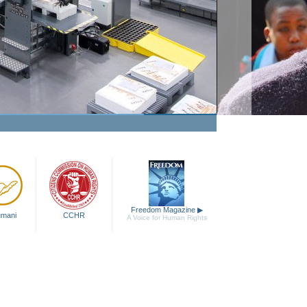
Freedom Magazine
▶
 umani
CCHR
A Voice for Human Rights