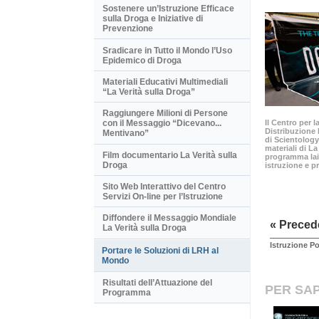
Sostenere un’Istruzione Efficace
sulla Droga e Iniziative di
Prevenzione
Sradicare in Tutto il Mondo l’Uso
Epidemico di Droga
Materiali Educativi Multimediali
“La Verità sulla Droga”
Raggiungere Milioni di Persone
Il Centro per 
con il Messaggio “Dicevano...
Distribuzione 
Mentivano”
di Scientology
materiali di La
Film documentario La Verità sulla
programma lai
Droga
istruzione e p
Sito Web Interattivo del Centro
Servizi On-line per l’Istruzione
Diffondere il Messaggio Mondiale
« Preced
La Verità sulla Droga
Istruzione Po
Portare le Soluzioni di LRH al
Mondo
Risultati dell’Attuazione del
PER SAP
Programma