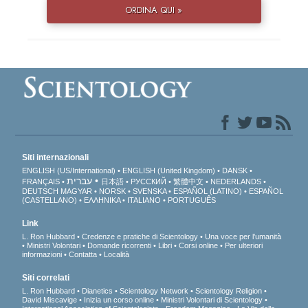
ORDINA QUI »
Siti internazionali
ENGLISH (US/International)
ENGLISH (United Kingdom)
DANSK
עברית
FRANÇAIS
日本語
РУССКИЙ
繁體中文
NEDERLANDS
DEUTSCH
MAGYAR
NORSK
SVENSKA
ESPAÑOL (LATINO)
ESPAÑOL
(CASTELLANO)
ΕΛΛΗΝΙΚA
ITALIANO
PORTUGUÊS
Link
L. Ron Hubbard
Credenze e pratiche di Scientology
Una voce per l’umanità
Ministri Volontari
Domande ricorrenti
Libri
Corsi online
Per ulteriori
informazioni
Contatta
Località
Siti correlati
L. Ron Hubbard
Dianetics
Scientology Network
Scientology Religion
David Miscavige
Inizia un corso online
Ministri Volontari di Scientology