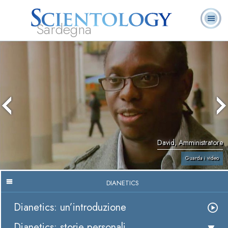
Sardegna
L. Ron Hubbard:
Che cos’è
Ministri
Domande
Libri
Fondatore
Scientology?
Volontari
ricorrenti
David, Amministratore
Guarda i video
DIANETICS
Dianetics: un’introduzione
Dianetics: storie personali