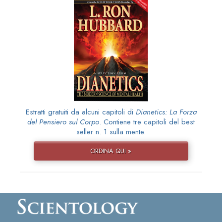
Estratti gratuiti da alcuni capitoli di
Dianetics: La Forza
del Pensiero sul Corpo
. Contiene tre capitoli del best
seller n. 1 sulla mente.
ORDINA QUI »