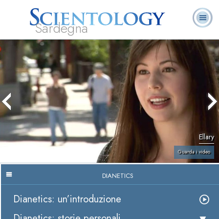
Sardegna
L. Ron Hubbard:
Che cos’è
Ministri
Domande
Libri
Fondatore
Scientology?
Volontari
ricorrenti
Ellary
Guarda i video
DIANETICS
Dianetics: un’introduzione
Dianetics: storie personali