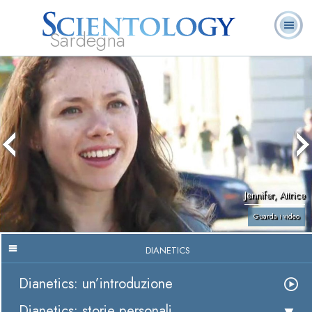
Sardegna
L. Ron Hubbard:
Che cos’è
Ministri
Domande
Libri
Fondatore
Scientology?
Volontari
ricorrenti
Jennifer, Attrice
Guarda i video
DIANETICS
Dianetics: un’introduzione
Dianetics: storie personali