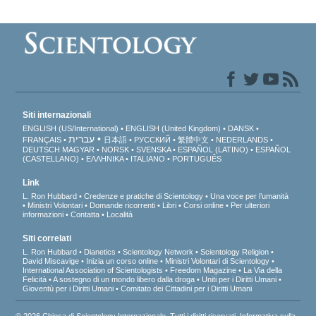
Siti internazionali
ENGLISH (US/International)
ENGLISH (United Kingdom)
DANSK
עברית
FRANÇAIS
日本語
РУССКИЙ
繁體中文
NEDERLANDS
DEUTSCH
MAGYAR
NORSK
SVENSKA
ESPAÑOL (LATINO)
ESPAÑOL
(CASTELLANO)
ΕΛΛΗΝΙΚA
ITALIANO
PORTUGUÊS
Link
L. Ron Hubbard
Credenze e pratiche di Scientology
Una voce per l’umanità
Ministri Volontari
Domande ricorrenti
Libri
Corsi online
Per ulteriori
informazioni
Contatta
Località
Siti correlati
L. Ron Hubbard
Dianetics
Scientology Network
Scientology Religion
David Miscavige
Inizia un corso online
Ministri Volontari di Scientology
International Association of Scientologists
Freedom Magazine
La Via della
Felicità
A sostegno di un mondo libero dalla droga
Uniti per i Diritti Umani
Gioventù per i Diritti Umani
Comitato dei Cittadini per i Diritti Umani