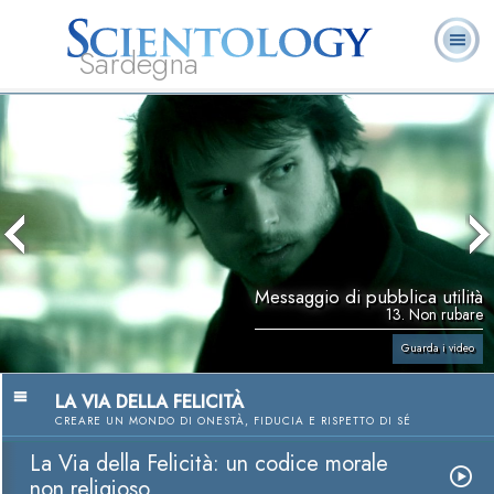
Sardegna
L. Ron Hubbard:
Che cos’è
Ministri
Domande
Libri
Fondatore
Scientology?
Volontari
ricorrenti
Messaggio di pubblica utilità
13. Non rubare
Guarda i video
LA VIA DELLA FELICITÀ
CREARE UN MONDO DI ONESTÀ, FIDUCIA E RISPETTO DI SÉ
La Via della Felicità: un codice morale
non religioso