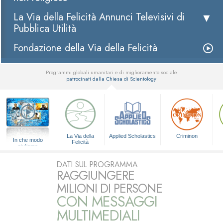
La Via della Felicità Annunci Televisivi di
Pubblica Utilità
Fondazione della Via della Felicità
Programmi globali umanitari e di miglioramento sociale
patrocinati dalla Chiesa di Scientology
▼
La Via della
Applied Scholastics
Criminon
In che modo
Felicità
aiutiamo
DATI SUL PROGRAMMA
RAGGIUNGERE
MILIONI DI PERSONE
CON MESSAGGI
MULTIMEDIALI