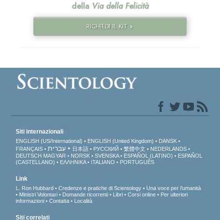
della
Via della Felicità
RICHIEDI IL KIT »
Siti internazionali
ENGLISH (US/International)
ENGLISH (United Kingdom)
DANSK
עברית
FRANÇAIS
日本語
РУССКИЙ
繁體中文
NEDERLANDS
DEUTSCH
MAGYAR
NORSK
SVENSKA
ESPAÑOL (LATINO)
ESPAÑOL
(CASTELLANO)
ΕΛΛΗΝΙΚA
ITALIANO
PORTUGUÊS
Link
L. Ron Hubbard
Credenze e pratiche di Scientology
Una voce per l’umanità
Ministri Volontari
Domande ricorrenti
Libri
Corsi online
Per ulteriori
informazioni
Contatta
Località
Siti correlati