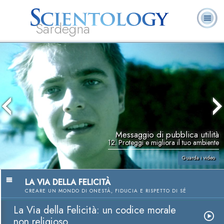
Sardegna
L. Ron Hubbard:
Che cos’è
Ministri
Domande
Libri
Fondatore
Scientology?
Volontari
ricorrenti
Messaggio di pubblica utilità
12. Proteggi e migliora il tuo ambiente
Guarda i video
LA VIA DELLA FELICITÀ
CREARE UN MONDO DI ONESTÀ, FIDUCIA E RISPETTO DI SÉ
La Via della Felicità: un codice morale
non religioso