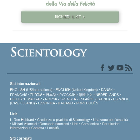
della
Via della Felicità
RICHIEDI IL KIT »
Siti internazionali
ENGLISH (US/International)
ENGLISH (United Kingdom)
DANSK
עברית
FRANÇAIS
日本語
РУССКИЙ
繁體中文
NEDERLANDS
DEUTSCH
MAGYAR
NORSK
SVENSKA
ESPAÑOL (LATINO)
ESPAÑOL
(CASTELLANO)
ΕΛΛΗΝΙΚA
ITALIANO
PORTUGUÊS
Link
L. Ron Hubbard
Credenze e pratiche di Scientology
Una voce per l’umanità
Ministri Volontari
Domande ricorrenti
Libri
Corsi online
Per ulteriori
informazioni
Contatta
Località
Siti correlati