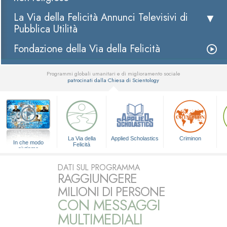
La Via della Felicità Annunci Televisivi di
Pubblica Utilità
Fondazione della Via della Felicità
Programmi globali umanitari e di miglioramento sociale
patrocinati dalla Chiesa di Scientology
▼
La Via della
Applied Scholastics
Criminon
In che modo
Felicità
aiutiamo
DATI SUL PROGRAMMA
RAGGIUNGERE
MILIONI DI PERSONE
CON MESSAGGI
MULTIMEDIALI