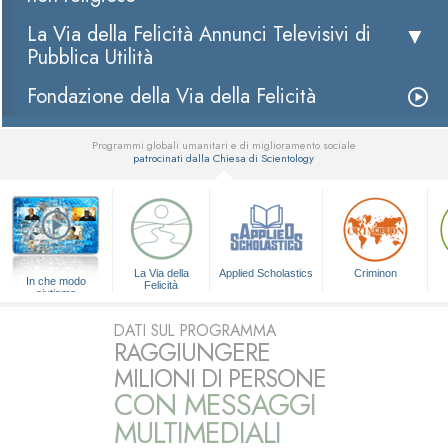
La Via della Felicità Annunci Televisivi di
Pubblica Utilità
Fondazione della Via della Felicità
Programmi globali umanitari e di miglioramento sociale
patrocinati dalla Chiesa di Scientology
▼
La Via della
Applied Scholastics
Criminon
In che modo
Felicità
aiutiamo
DATI SUL PROGRAMMA
RAGGIUNGERE
MILIONI DI PERSONE
CON MESSAGGI
MULTIMEDIALI