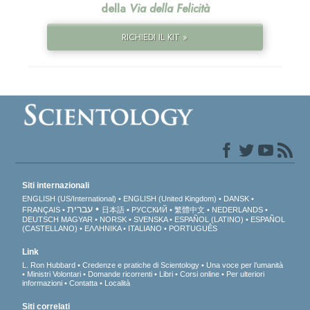
della
Via della Felicità
RICHIEDI IL KIT »
Siti internazionali
ENGLISH (US/International)
ENGLISH (United Kingdom)
DANSK
עברית
FRANÇAIS
日本語
РУССКИЙ
繁體中文
NEDERLANDS
DEUTSCH
MAGYAR
NORSK
SVENSKA
ESPAÑOL (LATINO)
ESPAÑOL
(CASTELLANO)
ΕΛΛΗΝΙΚA
ITALIANO
PORTUGUÊS
Link
L. Ron Hubbard
Credenze e pratiche di Scientology
Una voce per l’umanità
Ministri Volontari
Domande ricorrenti
Libri
Corsi online
Per ulteriori
informazioni
Contatta
Località
Siti correlati