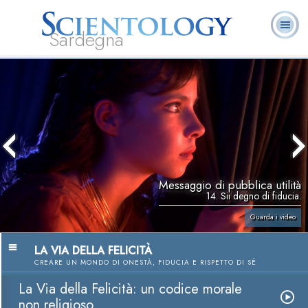
Sardegna
L. Ron Hubbard:
Che cos’è
Ministri
Domande
Libri
Fondatore
Scientology?
Volontari
ricorrenti
Messaggio di pubblica utilità
14. Sii degno di fiducia.
Guarda i video
LA VIA DELLA FELICITÀ
CREARE UN MONDO DI ONESTÀ, FIDUCIA E RISPETTO DI SÉ
La Via della Felicità: un codice morale
non religioso