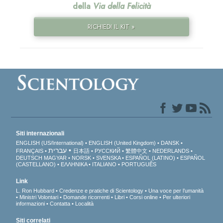
della
Via della Felicità
RICHIEDI IL KIT »
Siti internazionali
ENGLISH (US/International)
ENGLISH (United Kingdom)
DANSK
עברית
FRANÇAIS
日本語
РУССКИЙ
繁體中文
NEDERLANDS
DEUTSCH
MAGYAR
NORSK
SVENSKA
ESPAÑOL (LATINO)
ESPAÑOL
(CASTELLANO)
ΕΛΛΗΝΙΚA
ITALIANO
PORTUGUÊS
Link
L. Ron Hubbard
Credenze e pratiche di Scientology
Una voce per l’umanità
Ministri Volontari
Domande ricorrenti
Libri
Corsi online
Per ulteriori
informazioni
Contatta
Località
Siti correlati