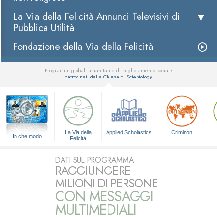
La Via della Felicità Annunci Televisivi di
Pubblica Utilità
Fondazione della Via della Felicità
Programmi globali umanitari e di miglioramento sociale
patrocinati dalla Chiesa di Scientology
▼
La Via della
Applied Scholastics
Criminon
In che modo
Felicità
aiutiamo
DATI SUL PROGRAMMA
RAGGIUNGERE
MILIONI DI PERSONE
CON MESSAGGI
MULTIMEDIALI