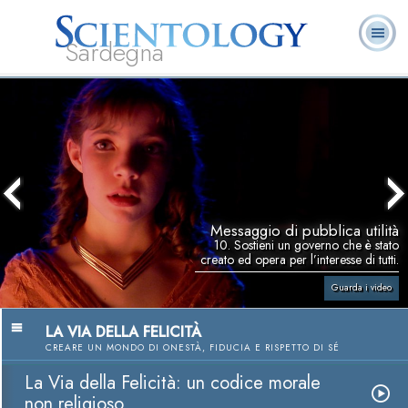
Sardegna
L. Ron Hubbard:
Che cos’è
Ministri
Domande
Libri
Fondatore
Scientology?
Volontari
ricorrenti
Messaggio di pubblica utilità
10. Sostieni un governo che è stato
creato ed opera per l’interesse di tutti.
Guarda i video
LA VIA DELLA FELICITÀ
CREARE UN MONDO DI ONESTÀ, FIDUCIA E RISPETTO DI SÉ
La Via della Felicità: un codice morale
non religioso