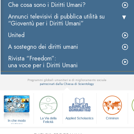
Che cosa sono i Diritti Umani?
Annunci televisivi di pubblica utilità su
“Gioventù per i Diritti Umani”
United
A sostegno dei diritti umani
Rivista “Freedom”:
una voce per i Diritti Umani
Programmi globali umanitari e di miglioramento sociale
patrocinati dalla Chiesa di Scientology
▼
La Via della
Applied Scholastics
Criminon
In che modo
Felicità
aiutiamo