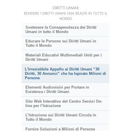
DIRITTI UMANI
RENDERE I DIRITTI UMANI UNA REALTÀ IN TUTTO IL
MONDO
Sostenere la Consapevolezza dei Diritti
Umani in tutto il Mondo
Educare le Persone sui Diritti Umani in
Tutto il Mondo
Materiali Educativi Multimediali Uniti per i
Diritti Umani
L’Irresistibile Appello ai Diritti Umani “30
Diritti, 30 Annunci” che ha Ispirato Milioni di
Persone
Elementi Audiovisivi per Portare in
Esistenza i Diritti Umani
Sito Web Interattivo del Centro Servizi On-
line per l’Istruzione
L’Istruzione sui Diritti Umani Circola in
Tutto il Mondo
Fornire Soluzioni a Milioni di Persone