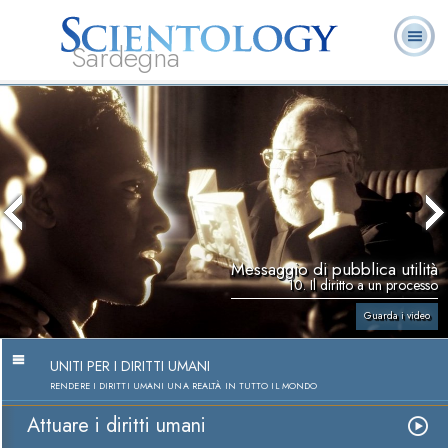
Sardegna
L. Ron Hubbard:
Che cos’è
Ministri
Domande
Libri
Fondatore
Scientology?
Volontari
ricorrenti
Messaggio di pubblica utilità
10. Il diritto a un processo
Guarda i video
UNITI PER I DIRITTI UMANI
RENDERE I DIRITTI UMANI UNA REALTÀ IN TUTTO IL MONDO
Attuare i diritti umani