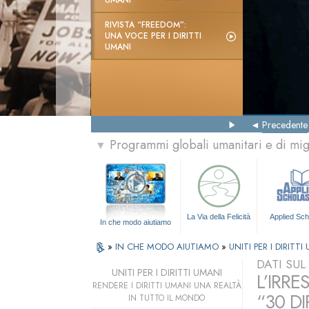
UMANI
RIVISTA “FREEDOM”:
UNA VOCE PER I DIRITTI
UMANI
Precedente
Programmi globali umanitari e di mi
▼
La Via della Felicità
Applied Sch
In che modo aiutiamo
»
IN CHE MODO AIUTIAMO
»
UNITI PER I DIRITTI
DATI SU
UNITI PER I DIRITTI UMANI
L’IRRE
RENDERE I DIRITTI UMANI UNA REALTÀ
“30 DI
IN TUTTO IL MONDO