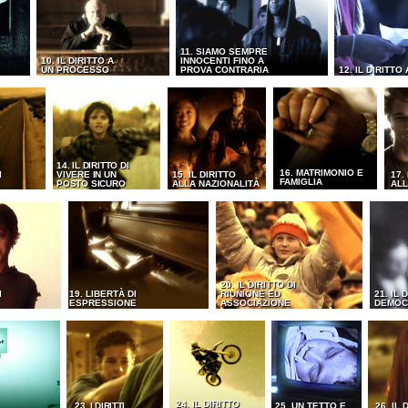
11. SIAMO SEMPRE
10. IL DIRITTO A
INNOCENTI FINO A
UN PROCESSO
PROVA CONTRARIA
12. IL DIRITTO
14. IL DIRITTO DI
16. MATRIMONIO E
I
VIVERE IN UN
15. IL DIRITTO
17.
FAMIGLIA
POSTO SICURO
ALLA NAZIONALITÀ
ALL
20. IL DIRITTO DI
I
19. LIBERTÀ DI
RIUNIONE ED
21. IL 
ESPRESSIONE
ASSOCIAZIONE
DEMOC
24. IL DIRITTO
23. I DIRITTI
25. UN TETTO E
26. IL 