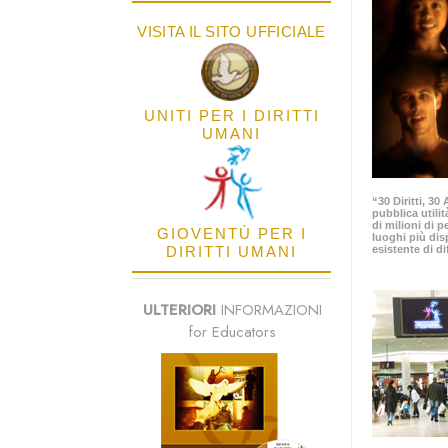
VISITA IL SITO UFFICIALE
UNITI PER I DIRITTI
UMANI
“30 Diritti, 3
pubblica utilit
di milioni di p
GIOVENTÙ PER I
luoghi più dis
DIRITTI UMANI
esistente di di
ULTERIORI
INFORMAZIONI
for Educators