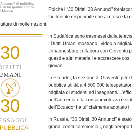
30 Annunci” di pubblica
ssi in un grande centro
Poiché i “30 Diritti, 30 Annunci” fornisc
i Mosca.
facilmente disponibile che accresce la 
rutture di molte nazioni.
In Sudafrica sono trasmessi dalla televis
i Diritti Umani mostrano i video a migliaia
30
Johannesburg collabora con Gioventù per 
questi e altri materiali e accrescere così
giovani.
DIRITTI
UMANI
In Ecuador, la sezione di Gioventù per i
pubblica utilità a 4.500.000 telespettato
migliaia di studenti ed insegnanti. L’ef
30
nell’aumentare la consapevolezza è stata
dell’Ecuador ha ufficialmente adottato il
In Russia, “30 Diritti, 30 Annunci” è stat
ESSAGGI
grandi centri commerciali, negli aeropor
 PUBBLICA