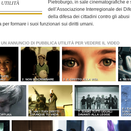
Pietroburgo, in sale cinematografiche e s
UTILITÀ
dell’Associazione Interregionale dei Dif
della difesa dei cittadini contro gli abusi
er formare i suoi funzionari sui diritti umani.
 UN ANNUNCIO DI PUBBLICA UTILITÀ PER VEDERE IL VIDEO
 TUTTI
UALI
2. NON DISCRIMINARE
3. IL DIRITTO ALLA VITA
4. NES
8. I TU
6. HAI I TUOI DIRITTI
7. SIAMO TUTTI UGUALI
SONO 
OVUNQUE TU VADA
DAVANTI ALLA LEGGE
LEGG
TORTURA