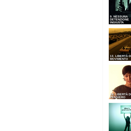
9. NESSUNA
DETENZIONE
INGIUSTA
13. LIBERTÀ D
MOVIMENTO
18. LIBERTÀ D
PENSIERO