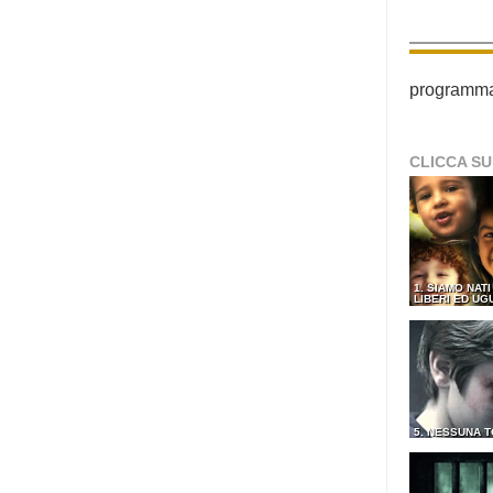
programma p
CLICCA SU
1. SIAMO NATI
LIBERI ED UG
5. NESSUNA 