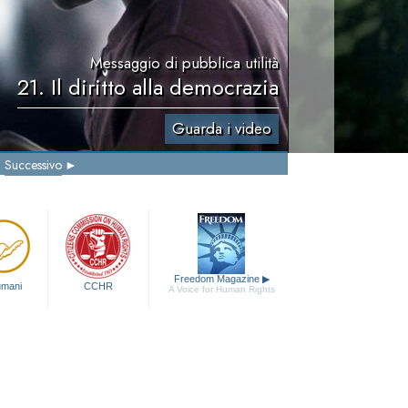
Messaggio di pubblica utilità
21. Il diritto alla democrazia
Guarda i video
Successivo
Freedom Magazine
▶
 umani
CCHR
A Voice for Human Rights