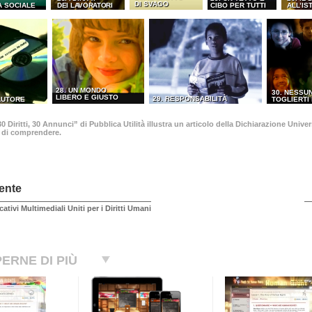
DI SVAGO
A SOCIALE
DEI LAVORATORI
CIBO PER TUTTI
ALL’IS
28. UN MONDO
30. NESSU
LIBERO E GIUSTO
29. RESPONSABILITÀ
’AUTORE
TOGLIERTI 
 Diritti, 30 Annunci” di Pubblica Utilità illustra un articolo della Dichiarazione Univ
o di comprendere.
ente
cativi Multimediali Uniti per i Diritti Umani
ERNE DI PIÙ