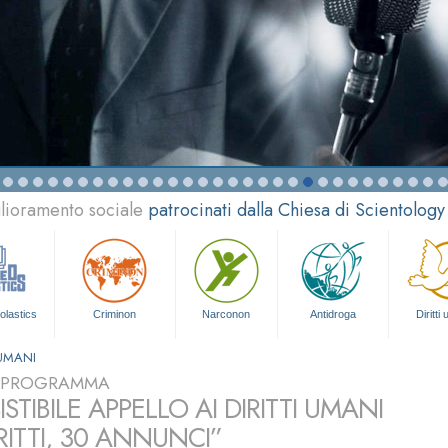
glioramento sociale
patrocinati dalla Chiesa di Scientology
olastics
Criminon
Narconon
Antidroga
Diritti
 UMANI
L PROGRAMMA
SISTIBILE APPELLO AI DIRITTI UMANI
RITTI, 30 ANNUNCI”