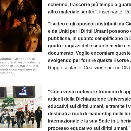
schermo, trascorre più tempo a guard
altro materiale scritto”.
Insegnante, Ret
“I video e gli opuscoli distribuiti da G
e da Uniti per i Diritti Umani possono 
pubbliche, in quanto semplificano la
grado i ragazzi delle scuole medie e 
documento. Voglio encomiare queste o
0 Annunci”Gli annunci di
svolgendo per fornire queste risorse a i
à sono stati visti da decine
ersone in 100 nazioni, nei
Rappresentante, Coalizione per un ONU
parati e con ogni mezzo
ffusione.
“Con i vostri notevoli strumenti di appr
articoli della Dichiarazione Universa
educativi sui diritti umani, e tramite i 
destinati a ruoli di leadership nelle l
Internazionale e la sua Sede in Liberi
processo educativo sui diritti umani.”