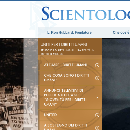
L. Ron Hubbard: Fondatore
Che cos’è
UNITI PER I DIRITTI UMANI
RENDERE I DIRITTI UMANI UNA REALTÀ IN
TUTTO IL MONDO
ATTUARE I DIRITTI UMANI
CHE COSA SONO I DIRITTI
UMANI?
ANNUNCI TELEVISIVI DI
PUBBLICA UTILITÀ SU
“GIOVENTÙ PER I DIRITTI
UMANI”
UNITED
A SOSTEGNO DEI DIRITTI