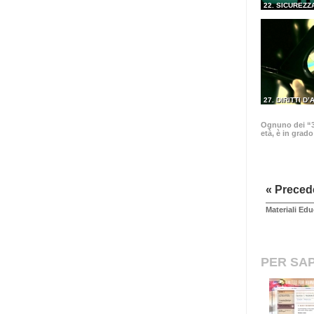
22. SICUREZZ
27. DIRITTI D
Ognuno dei “30
età, è in grad
« Preced
Materiali Edu
PER SAP