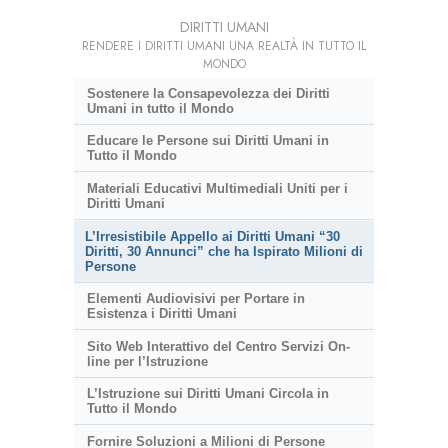
DIRITTI UMANI
RENDERE I DIRITTI UMANI UNA REALTÀ IN TUTTO IL
MONDO
Sostenere la Consapevolezza dei Diritti
Umani in tutto il Mondo
Educare le Persone sui Diritti Umani in
Tutto il Mondo
Materiali Educativi Multimediali Uniti per i
Diritti Umani
L’Irresistibile Appello ai Diritti Umani “30
Diritti, 30 Annunci” che ha Ispirato Milioni di
Persone
Elementi Audiovisivi per Portare in
Esistenza i Diritti Umani
Sito Web Interattivo del Centro Servizi On-
line per l’Istruzione
L’Istruzione sui Diritti Umani Circola in
Tutto il Mondo
Fornire Soluzioni a Milioni di Persone