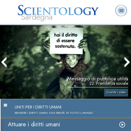
Sardegna
L. Ron Hubbard:
Che cos’è
Ministri
Domande
Libri
Fondatore
Scientology?
Volontari
ricorrenti
Messaggio di pubblica utilità
22. Previdenza sociale
Guarda i video
UNITI PER I DIRITTI UMANI
RENDERE I DIRITTI UMANI UNA REALTÀ IN TUTTO IL MONDO
Attuare i diritti umani