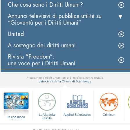
Che cosa sono i Diritti Umani?
Annunci televisivi di pubblica utilità su
“Gioventù per i Diritti Umani”
United
A sostegno dei diritti umani
Rivista “Freedom”:
una voce per i Diritti Umani
Programmi globali umanitari e di miglioramento sociale
patrocinati dalla Chiesa di Scientology
▼
La Via della
Applied Scholastics
Criminon
In che modo
Felicità
aiutiamo